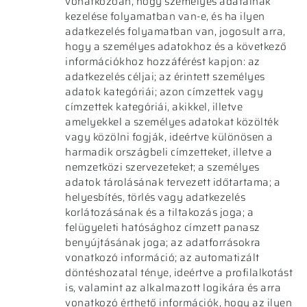
vonatkozóan, hogy személyes adatainak
kezelése folyamatban van-e, és ha ilyen
adatkezelés folyamatban van, jogosult arra,
hogy a személyes adatokhoz és a következő
információkhoz hozzáférést kapjon: az
adatkezelés céljai; az érintett személyes
adatok kategóriái; azon címzettek vagy
címzettek kategóriái, akikkel, illetve
amelyekkel a személyes adatokat közölték
vagy közölni fogják, ideértve különösen a
harmadik országbeli címzetteket, illetve a
nemzetközi szervezeteket; a személyes
adatok tárolásának tervezett időtartama; a
helyesbítés, törlés vagy adatkezelés
korlátozásának és a tiltakozás joga; a
felügyeleti hatósághoz címzett panasz
benyújtásának joga; az adatforrásokra
vonatkozó információ; az automatizált
döntéshozatal ténye, ideértve a profilalkotást
is, valamint az alkalmazott logikára és arra
vonatkozó érthető információk, hogy az ilyen