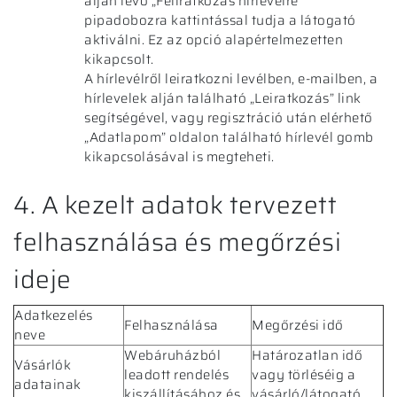
alján lévő „Feliratkozás hírlevélre”
pipadobozra kattintással tudja a látogató
aktiválni. Ez az opció alapértelmezetten
kikapcsolt.
A hírlevélről leiratkozni levélben, e-mailben, a
hírlevelek alján található „Leiratkozás” link
segítségével, vagy regisztráció után elérhető
„Adatlapom” oldalon található hírlevél gomb
kikapcsolásával is megteheti.
4. A kezelt adatok tervezett
felhasználása és megőrzési
ideje
Adatkezelés
Felhasználása
Megőrzési idő
neve
Webáruházból
Határozatlan idő
Vásárlók
leadott rendelés
vagy törléséig a
adatainak
kiszállításához és
vásárló/látogató