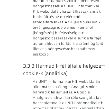
maradéktalanul és zökkenőmentesen
böngészhessék az UNITI Informatikai
Kft. weboldalát, használhassák annak
funkcióit, és az ott elérhető
szolgáltatásokat. Az ilyen típusú sütik
érvényességi ideje a munkamenet
(böngészés) befejezéséig tart, a
böngésző bezárásával a sütik e fajtája
automatikusan törlődik a számítógépről,
illetve a böngészésre használt más
eszközről.
3.3.3 Harmadik fél által elhelyezett
cookie-k (analitika)
Az UNITI Informatikai Kft. weboldalán
alkalmazza a Google Analytics mint
harmadik fél sütijeit is. A Google
Analytics statisztikai célú szolgáltatás
használatával az UNITI Informatikai Kft.
információkat gyűjt azzal kapcsolatban,