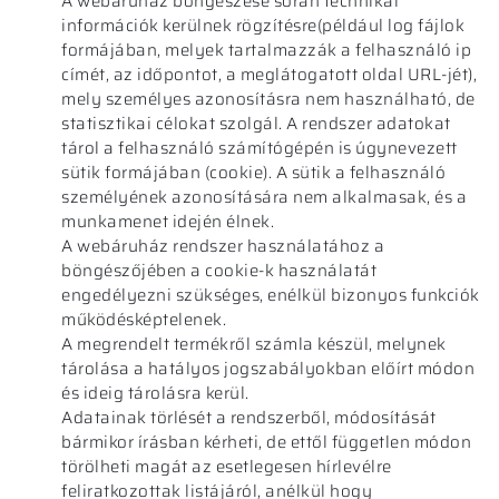
A webáruház böngészése során technikai
információk kerülnek rögzítésre(például log fájlok
formájában, melyek tartalmazzák a felhasználó ip
címét, az időpontot, a meglátogatott oldal URL-jét),
mely személyes azonosításra nem használható, de
statisztikai célokat szolgál. A rendszer adatokat
tárol a felhasználó számítógépén is úgynevezett
sütik formájában (cookie). A sütik a felhasználó
személyének azonosítására nem alkalmasak, és a
munkamenet idején élnek.
A webáruház rendszer használatához a
böngészőjében a cookie-k használatát
engedélyezni szükséges, enélkül bizonyos funkciók
működésképtelenek.
A megrendelt termékről számla készül, melynek
tárolása a hatályos jogszabályokban előírt módon
és ideig tárolásra kerül.
Adatainak törlését a rendszerből, módosítását
bármikor írásban kérheti, de ettől független módon
törölheti magát az esetlegesen hírlevélre
feliratkozottak listájáról, anélkül hogy