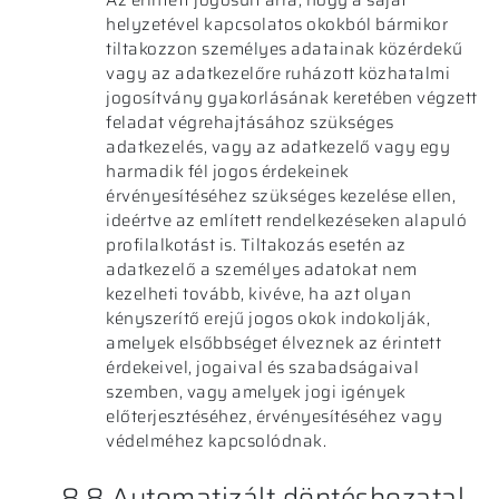
Az érintett jogosult arra, hogy a saját
helyzetével kapcsolatos okokból bármikor
tiltakozzon személyes adatainak közérdekű
vagy az adatkezelőre ruházott közhatalmi
jogosítvány gyakorlásának keretében végzett
feladat végrehajtásához szükséges
adatkezelés, vagy az adatkezelő vagy egy
harmadik fél jogos érdekeinek
érvényesítéséhez szükséges kezelése ellen,
ideértve az említett rendelkezéseken alapuló
profilalkotást is. Tiltakozás esetén az
adatkezelő a személyes adatokat nem
kezelheti tovább, kivéve, ha azt olyan
kényszerítő erejű jogos okok indokolják,
amelyek elsőbbséget élveznek az érintett
érdekeivel, jogaival és szabadságaival
szemben, vagy amelyek jogi igények
előterjesztéséhez, érvényesítéséhez vagy
védelméhez kapcsolódnak.
8.8 Automatizált döntéshozatal