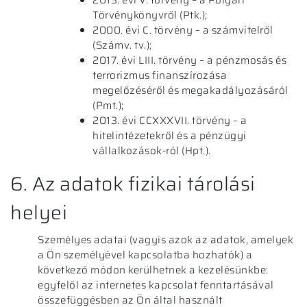
2013. évi V. törvény – a Polgári
Törvénykönyvről (Ptk.);
2000. évi C. törvény – a számvitelről
(Számv. tv.);
2017. évi LIII. törvény – a pénzmosás és
terrorizmus finanszírozása
megelőzéséről és megakadályozásáról
(Pmt.);
2013. évi CCXXXVII. törvény – a
hitelintézetekről és a pénzügyi
vállalkozások-ról (Hpt.).
6. Az adatok fizikai tárolási
helyei
Személyes adatai (vagyis azok az adatok, amelyek
a Ön személyével kapcsolatba hozhatók) a
következő módon kerülhetnek a kezelésünkbe:
egyfelől az internetes kapcsolat fenntartásával
összefüggésben az Ön által használt