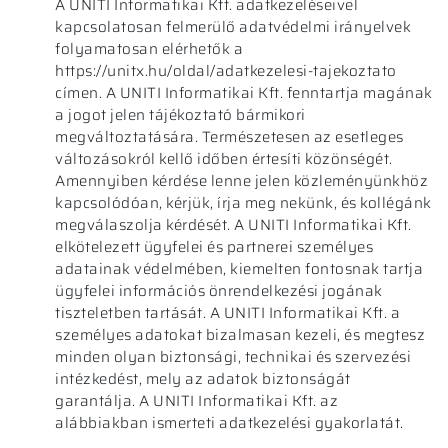
A UNITI Informatikai Kft. adatkezeléseivel
kapcsolatosan felmerülő adatvédelmi irányelvek
folyamatosan elérhetők a
https://unitx.hu/oldal/adatkezelesi-tajekoztato
címen. A UNITI Informatikai Kft. fenntartja magának
a jogot jelen tájékoztató bármikori
megváltoztatására. Természetesen az esetleges
változásokról kellő időben értesíti közönségét.
Amennyiben kérdése lenne jelen közleményünkhöz
kapcsolódóan, kérjük, írja meg nekünk, és kollégánk
megválaszolja kérdését. A UNITI Informatikai Kft.
elkötelezett ügyfelei és partnerei személyes
adatainak védelmében, kiemelten fontosnak tartja
ügyfelei információs önrendelkezési jogának
tiszteletben tartását. A UNITI Informatikai Kft. a
személyes adatokat bizalmasan kezeli, és megtesz
minden olyan biztonsági, technikai és szervezési
intézkedést, mely az adatok biztonságát
garantálja. A UNITI Informatikai Kft. az
alábbiakban ismerteti adatkezelési gyakorlatát.