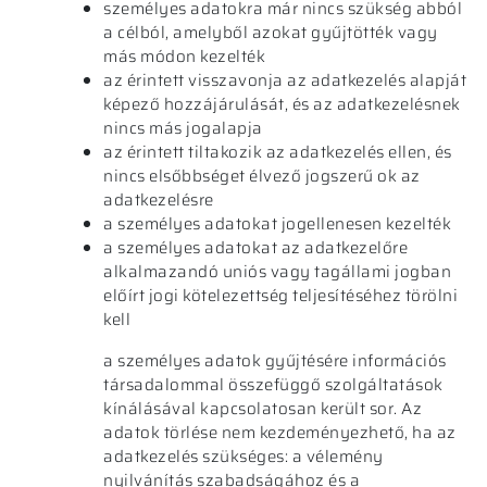
személyes adatokra már nincs szükség abból
a célból, amelyből azokat gyűjtötték vagy
más módon kezelték
az érintett visszavonja az adatkezelés alapját
képező hozzájárulását, és az adatkezelésnek
nincs más jogalapja
az érintett tiltakozik az adatkezelés ellen, és
nincs elsőbbséget élvező jogszerű ok az
adatkezelésre
a személyes adatokat jogellenesen kezelték
a személyes adatokat az adatkezelőre
alkalmazandó uniós vagy tagállami jogban
előírt jogi kötelezettség teljesítéséhez törölni
kell
a személyes adatok gyűjtésére információs
társadalommal összefüggő szolgáltatások
kínálásával kapcsolatosan került sor. Az
adatok törlése nem kezdeményezhető, ha az
adatkezelés szükséges: a vélemény
nyilvánítás szabadságához és a