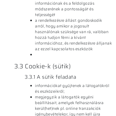
információnak és a feldolgozás
módszerének a pontosságát és
teljességét
a rendelkezésre állást: gondoskodik
arról, hogy amikor a jogosult
használónak szüksége van rá, valóban
hozzá tudjon férni a kívánt
információhoz, és rendelkezésre álljanak
az ezzel kapcsolatos eszközök
3.3 Cookie-k (sütik)
3.3.1 A sütik feladata
információkat gyűjtenek a látogatókról
és eszközeikről;
megjegyzik a látogatók egyéni
beállításait, amelyek felhasználásra
kerül(het)nek pl. online tranzakciók
igénybevételekor, így nem kell újra