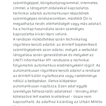
számítógéppel, böngészőprogrammal, internetes
címmel, a látogatott oldalakkal kapcsolatos
technikai adatok automatikusan képződnek
számítógépes rendszerünkben, másfelől Ön is
megadhatja nevét, elérhetőségét vagy más adatait,
ha a honlap használata során személyes
kapcsolatba kíván lépni velünk.
A rendszer működtetése során technikailag
rögzítésre kerülő adatok: az érintett bejelentkező
számítógépének azon adatai, melyek a weboldal
látogatása során generálódnak és melyeket az
UNITI Informatikai Kft. rendszere a technikai
folyamatok automatikus eredményeként rögzít. Az
automatikusan rögzítésre kerülő adatot a rendszer
az érintett külön nyilatkozata vagy cselekménye
nélkül a belépéskor, illetve kilépéskor
automatikusan naplózza. Ezen adat egyéb
személyes felhasználói adatokkal – törvény által
kötelezővé tett esetek kivételével – össze nem
kapcsolható. Az adathoz kizárólag az Urbán Miklós