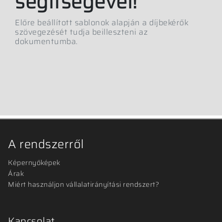
segítségével!
Előre beállított sablonok alapján a díjbekérők
szövegezését tudja beilleszteni az
dokumentumba.
A rendszerről
Képernyőképek
Árak
Miért használjon vállalatirányítási rendszert?
Kapcsolat