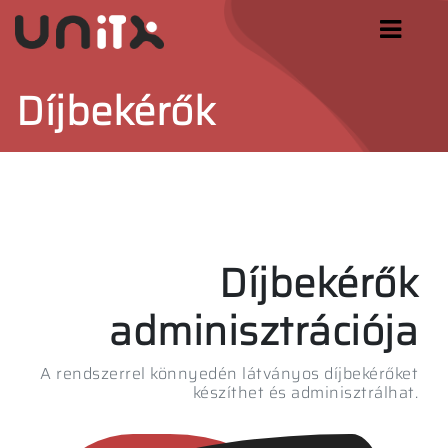
Díjbekérők
Díjbekérők
adminisztrációja
A rendszerrel könnyedén látványos díjbekérőket
készíthet és adminisztrálhat.