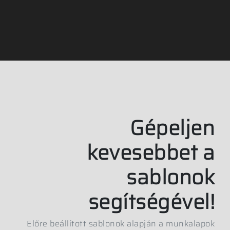
Gépeljen
kevesebbet a
sablonok
segítségével!
Előre beállított sablonok alapján a munkalapok