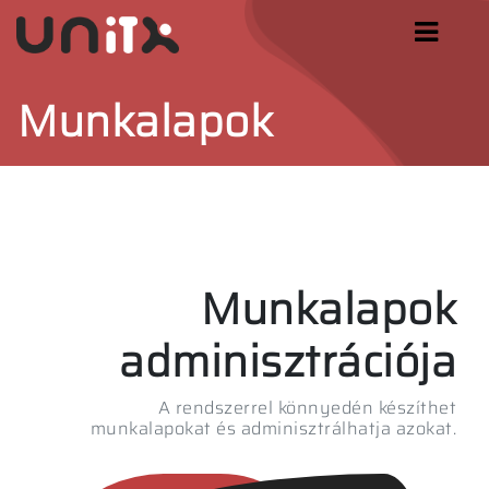
Munkalapok
Munkalapok
adminisztrációja
A rendszerrel könnyedén készíthet
munkalapokat és adminisztrálhatja azokat.