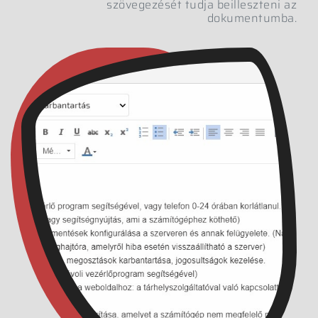
szövegezését tudja beilleszteni az
dokumentumba.