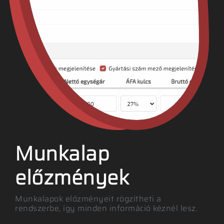
Munkalap
előzmények
Munkalapok előzményeit rögzítheti a
rendszerbe, így minden információ kéznél lesz.