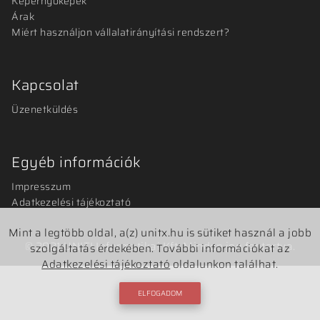
Képernyőképek
Árak
Miért használjon vállalatirányítási rendszert?
Kapcsolat
Üzenetküldés
Egyéb információk
Impresszum
Adatkezelési tájékoztató
Mint a legtöbb oldal, a(z) unitx.hu is sütiket használ a jobb
© 2021 UNITI Informatikai Kft. Minden jog fentartva.
szolgáltatás érdekében. További információkat az
Adatkezelési tájékoztató
oldalunkon találhat.
ELFOGADOM