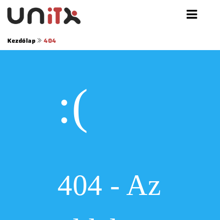
Kezdőlap
404
:(
404 - Az