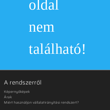
oldal
nem
található!
A rendszerről
Képernyőképek
Árak
Miért használjon vállalatirányítási rendszert?