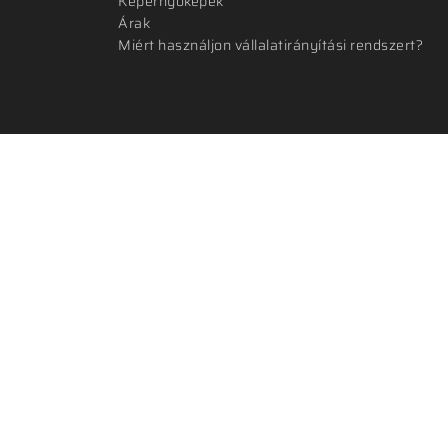
Képernyőképek
Árak
Miért használjon vállalatirányítási rendszert?