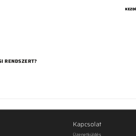
KEZD
SI RENDSZERT?
Kapcsolat
Üzenetküldés